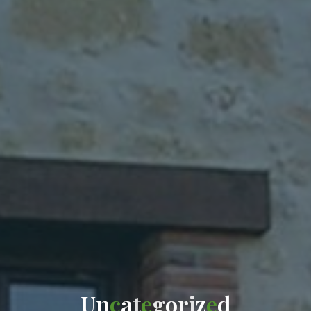
U
n
c
a
t
e
g
o
r
i
z
e
d